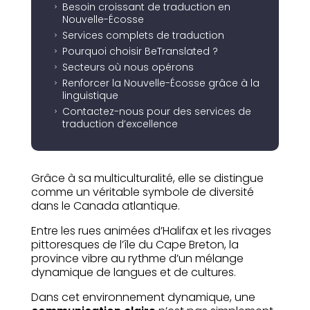
Besoin croissant de traduction en
5
Nouvelle-Écosse
Services complets de traduction
5
Pourquoi choisir BeTranslated ?
5
Secteurs où nous opérons
5
Renforcer la Nouvelle-Écosse grâce à la
5
linguistique
Contactez-nous pour des services de
5
traduction d’excellence
Grâce à sa multiculturalité, elle se distingue
comme un véritable symbole de diversité
dans le Canada atlantique.
Entre les rues animées d’Halifax et les rivages
pittoresques de l’île du Cape Breton, la
province vibre au rythme d’un mélange
dynamique de langues et de cultures.
Dans cet environnement dynamique, une