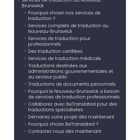
Services de traduction au Nouveau-
5
Brunswick
Pourquoi choisir nos services de
5
traduction ?
Services complets de traduction au
5
Nouveau-Brunswick
Services de traduction pour
5
professionnels
Des traduction certifiées
5
Services de traduction médicale
5
Traductions destinées aux
5
administrations gouvernementales et
au secteur public
Traductions de documents personnels
5
Pourquoi le Nouveau-Brunswick a besoin
5
de services de traduction professionnels
Collaborez avec BeTranslated pour des
5
traductions spécialisées
Démarrez votre projet dès maintenant
5
Pourquoi choisir BeTranslated ?
5
Contactez nous dès maintenant
5